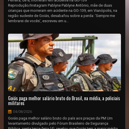
Ferreira, de 8, morreram em acidente na GO-139
Reprodução/Instagram Pablyne Pablyne Antônio, mãe de duas
crianças que morreram em acidente na GO-139, em Vianópolis, na
região sudeste de Goiás, desabafou sobre a perda: ‘Sempre me
lembrarei de vocês’, escreveu em u...
Goiás paga melhor salário bruto do Brasil, na média, a policiais
militares
04/08/2026
Goiás paga melhor salário bruto do país aos praças da PM Um
levantamento divulgado pelo Fórum Brasileiro de Segurança
Pública, nesta terça-feira (4), revelou que Goiás tem a maior média