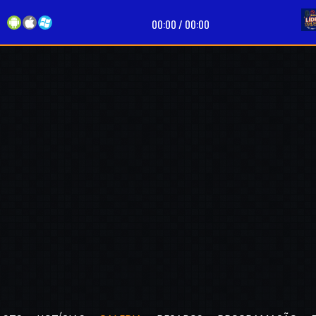
9
00:00
/
00:00