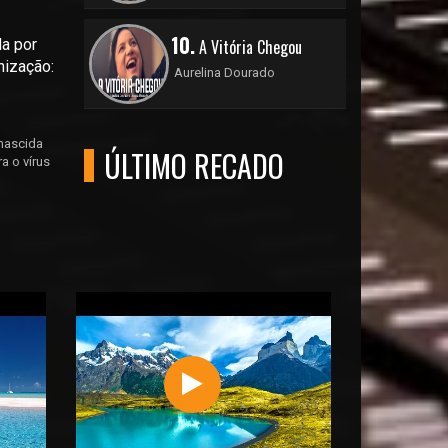
10.
a por
A Vitória Chegou
nização:
Aurelina Dourado
nascida
ÚLTIMO RECADO
a o vírus