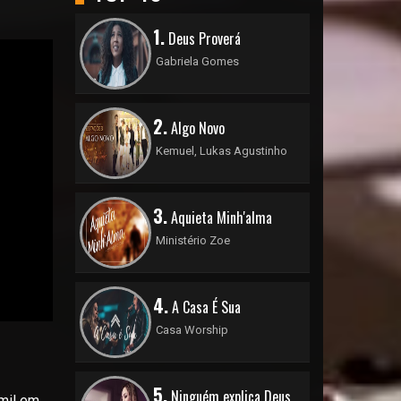
1.
Deus Proverá
Gabriela Gomes
2.
Algo Novo
Kemuel, Lukas Agustinho
3.
Aquieta Minh'alma
Ministério Zoe
4.
A Casa É Sua
Casa Worship
5.
Ninguém explica Deus
mil em