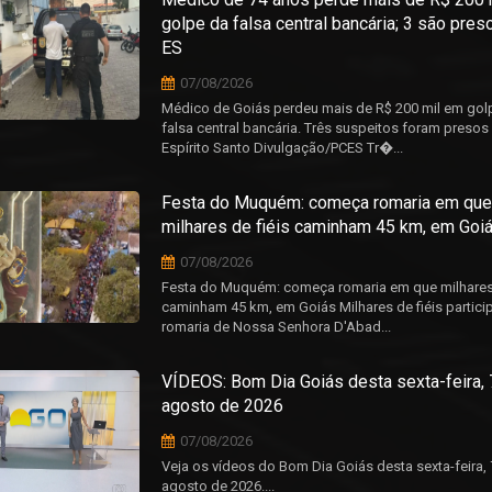
golpe da falsa central bancária; 3 são pres
ES
07/08/2026
Médico de Goiás perdeu mais de R$ 200 mil em gol
falsa central bancária. Três suspeitos foram presos
Espírito Santo Divulgação/PCES Tr�...
Festa do Muquém: começa romaria em que
milhares de fiéis caminham 45 km, em Goi
07/08/2026
Festa do Muquém: começa romaria em que milhares 
caminham 45 km, em Goiás Milhares de fiéis partic
romaria de Nossa Senhora D'Abad...
VÍDEOS: Bom Dia Goiás desta sexta-feira, 
agosto de 2026
07/08/2026
Veja os vídeos do Bom Dia Goiás desta sexta-feira, 
agosto de 2026....