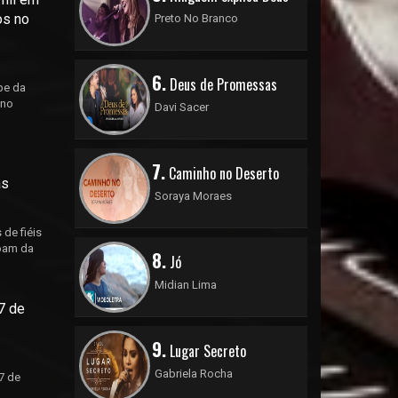
os no
Preto No Branco
6.
Deus de Promessas
pe da
 no
Davi Sacer
7.
Caminho no Deserto
ás
Soraya Moraes
de fiéis
ipam da
8.
Jó
Midian Lima
7 de
9.
Lugar Secreto
Gabriela Rocha
7 de