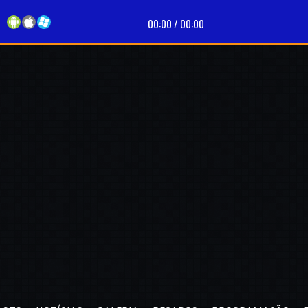
9
00:00
/
00:00